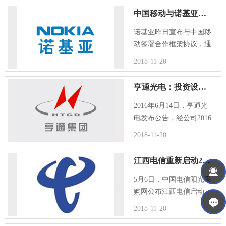
中亚和南亚增长速度则达
中国移动与诺基亚签署合作框架协议：合作布局5G
到了352%。30个国家商用
LTE网络达到77张。截止
诺基亚昨日宣布与中国移
2...
动签署合作框架协议，通
过提供无缝联网功能，助
2018-11-20
力中国移动实现网络向灵
活的云网络基础设施迁
亨通光电：投资设立全资子公司江苏亨通智网
移，以更有效地满足用户
不断增长的数据传输需
2016年6月14日，亨通光
求...
电发布公告，经公司2016
年6月13日召开的第六届
2018-11-20
董事会第十六次会议审议
通过，以自有资金人民币
江西电信重新启动2016年37364个光模块集采
5亿元在吴江经济技术开
发区内投资设立全资子
5月6日，中国电信阳光采
公...
购网公布江西电信启动
2016年光模块集采重新招
2018-11-20
标项目，包含数据专业GE