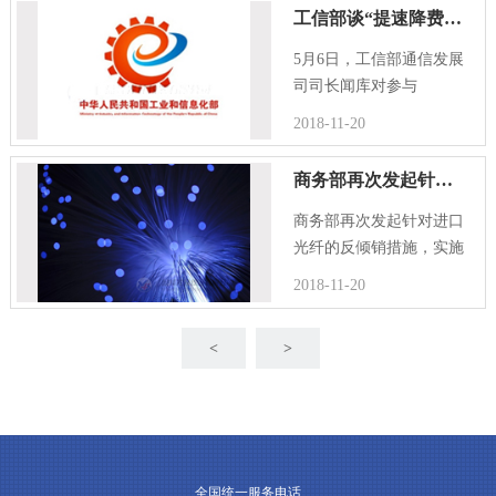
光模块(双纤双向)、数据
工信部谈“提速降费”：去年用户省400亿
专业10GE XFP光模块(双
纤双向)、数据专业10GE
5月6日，工信部通信发展
S...
司司长闻库对参与
2016“宽带中国”调研采访
2018-11-20
的媒体谈及提速降费时表
示，去年“提速降费”惠及
商务部再次发起针对进口光纤的反倾销措施----光纤将会面临上涨
用户超过400亿元;而对于
广
商务部再次发起针对进口
光纤的反倾销措施，实施
时间是2016年4月22日起
2018-11-20
开始,于2017年4月21日前
结束。21日商务部发出
<
>
2016年第15号公告
全国统一服务电话