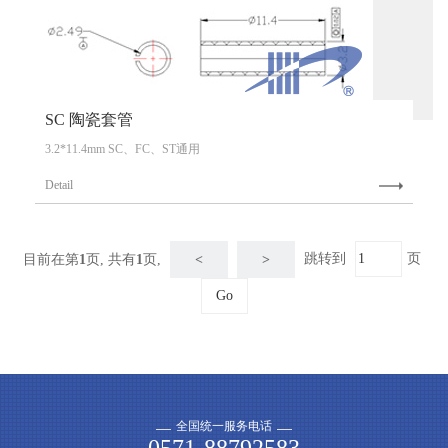
SC 陶瓷套管
3.2*11.4mm SC、FC、ST通用
Detail
目前在第
页,
共有
页,
跳转到
页
<
>
1
1
全国统一服务电话
0571-88792583